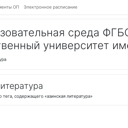
менты ОП
Электронное расписание
овательная среда ФГБ
венный университет им
ура
литература
о тега, содержащего «азинская литература»