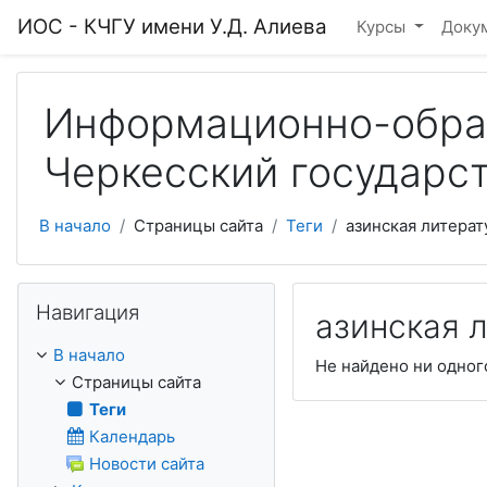
Перейти к основному содержанию
ИОС - КЧГУ имени У.Д. Алиева
Курсы
Доку
Информационно-образ
Черкесский государст
В начало
Страницы сайта
Теги
азинская литерат
Пропустить Навигация
Навигация
азинская 
В начало
Не найдено ни одног
Страницы сайта
Теги
Календарь
Новости сайта