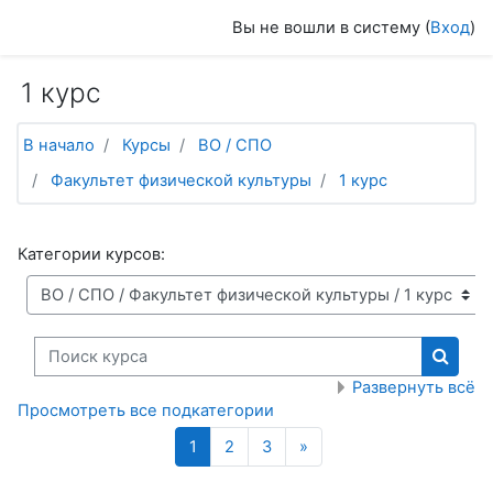
Перейти к основному содержанию
Вы не вошли в систему (
Вход
)
1 курс
В начало
Курсы
ВО / СПО
Факультет физической культуры
1 курс
Категории курсов:
Поиск курса
Поиск
Развернуть всё
Просмотреть все подкатегории
(текущая)
Далее
1
2
3
»