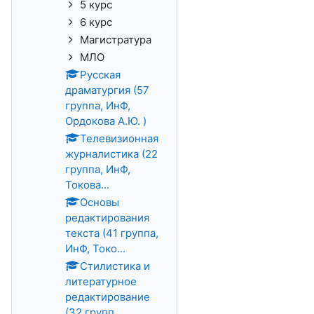
5 курс
6 курс
Магистратура
МЛО
Русская
драматургия (57
группа, ИнФ,
Ордокова А.Ю. )
Телевизионная
журналистика (22
группа, ИнФ,
Токова...
Основы
редактирования
текста (41 группа,
ИнФ, Токо...
Стилистика и
литературное
редактирование
(32 групп...