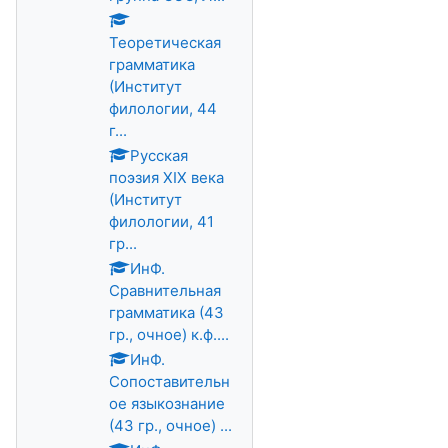
Теоретическая
грамматика
(Институт
филологии, 44
г...
Русская
поэзия XIX века
(Институт
филологии, 41
гр...
ИнФ.
Сравнительная
грамматика (43
гр., очное) к.ф....
ИнФ.
Сопоставительн
ое языкознание
(43 гр., очное) ...