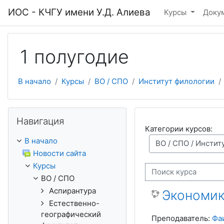
Перейти к основному содержанию
ИОС - КЧГУ имени У.Д. Алиева
Курсы
Доку
1 полугодие
В начало
Курсы
ВО / СПО
Институт филологии
Пропустить Навигация
Навигация
Категории курсов:
В начало
Новости сайта
Курсы
Поиск курса
ВО / СПО
Аспирантура
Экономик
Естественно-
географический
Преподаватель:
Фа