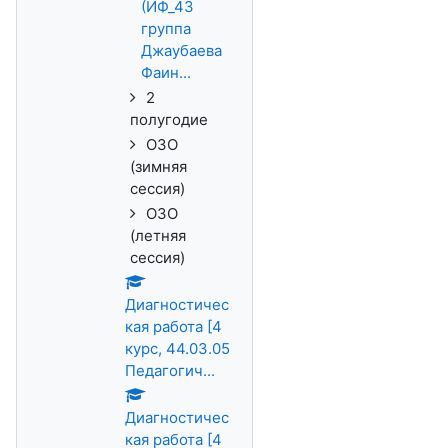
(ИФ_43
группа
Джаубаева
Фаин...
2
полугодие
ОЗО
(зимняя
сессия)
ОЗО
(летняя
сессия)
Диагностичес
кая работа [4
курс, 44.03.05
Педагогич...
Диагностичес
кая работа [4