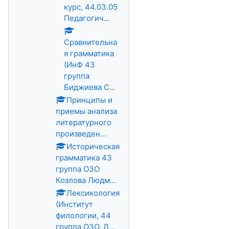
курс, 44.03.05
Педагогич...
Сравнительна
я грамматика
(ИнФ 43
группа
Биджиева С...
Принципы и
приемы анализа
литературного
произведен...
Историческая
грамматика 43
группа ОЗО
Козлова Людм...
Лексикология
(Институт
филологии, 44
группа ОЗО, Л...