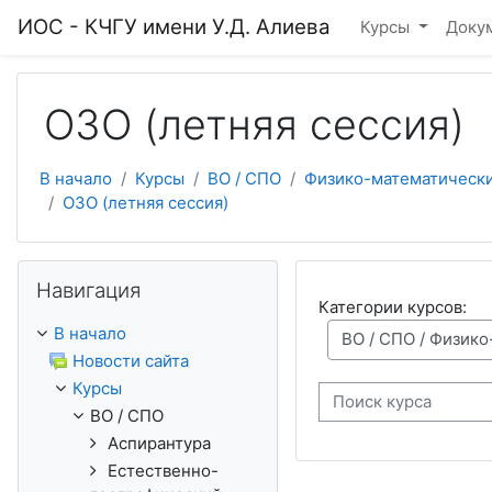
Перейти к основному содержанию
ИОС - КЧГУ имени У.Д. Алиева
Курсы
Доку
ОЗО (летняя сессия)
В начало
Курсы
ВО / СПО
Физико-математически
ОЗО (летняя сессия)
Пропустить Навигация
Навигация
Категории курсов:
В начало
Новости сайта
Курсы
Поиск курса
ВО / СПО
Аспирантура
Естественно-