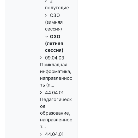
2
полугодие
ОЗО
(зимняя
сессия)
ОЗО
(летняя
сессия)
09.04.03
Прикладная
информатика,
направленнос
ть (п...
44.04.01
Педагогическ
ое
образование,
направленнос
т...
44.04.01