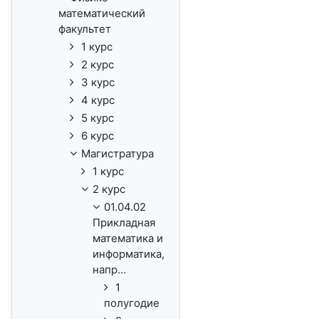
математический
факультет
1 курс
2 курс
3 курс
4 курс
5 курс
6 курс
Магистратура
1 курс
2 курс
01.04.02
Прикладная
математика и
информатика,
напр...
1
полугодие