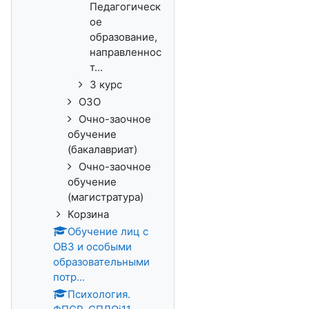
Педагогическ
ое
образование,
направленнос
т...
3 курс
ОЗО
Очно-заочное
обучение
(бакалавриат)
Очно-заочное
обучение
(магистратура)
Корзина
Обучение лиц с
ОВЗ и особыми
образовательными
потр...
Психология.