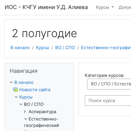
Перейти к основному содержанию
ИОС - КЧГУ имени У.Д. Алиева
Курсы
Доку
2 полугодие
В начало
Курсы
ВО / СПО
Естественно-географи
Пропустить Навигация
Навигация
Категории курсов:
В начало
Новости сайта
Курсы
Поиск курса
ВО / СПО
Аспирантура
Естественно-
географический