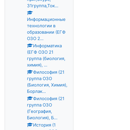
31группа,Ток...
Информационные
технологии в
образовании (ЕГФ
ОЗО 2...
Информатика
(ЕГФ ОЗО 21
группа (биология,
химия), ...
Философия (21
группа ОЗО
(Биология, Химия),
Борлак...
Философия (21
группа ОЗО
(География,
Биология), Б...
История (1