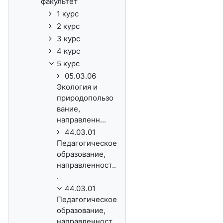
факультет
1 курс
2 курс
3 курс
4 курс
5 курс
05.03.06
Экология и
природопользо
вание,
направленн...
44.03.01
Педагогическое
образование,
направленност..
.
44.03.01
Педагогическое
образование,
направленност..