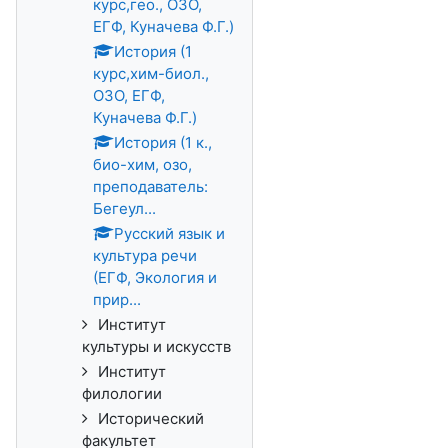
курс,гео., ОЗО,
ЕГФ, Куначева Ф.Г.)
История (1
курс,хим-биол.,
ОЗО, ЕГФ,
Куначева Ф.Г.)
История (1 к.,
био-хим, озо,
преподаватель:
Бегеул...
Русский язык и
культура речи
(ЕГФ, Экология и
прир...
Институт
культуры и искусств
Институт
филологии
Исторический
факультет