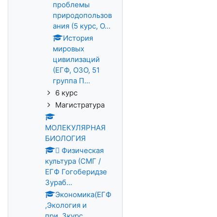
проблемы
природопользов
ания (5 курс, О...
История
мировых
цивилизаций
(ЕГФ, ОЗО, 51
группа П...
6 курс
Магистратура
МОЛЕКУЛЯРНАЯ
БИОЛОГИЯ
 Физическая
культура (СМГ /
ЕГФ Гогоберидзе
Зураб...
Экономика(ЕГФ
,Экология и
при.,3курс,