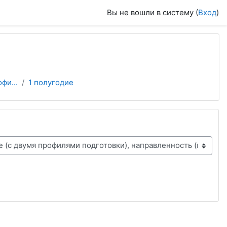
Вы не вошли в систему (
Вход
)
фи...
1 полугодие