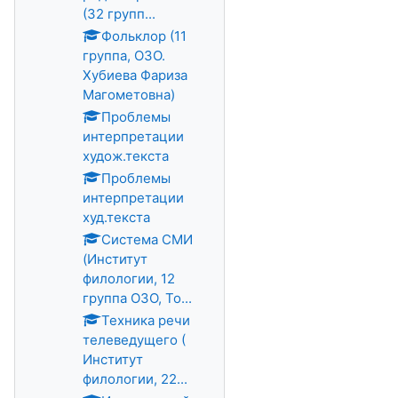
(32 групп...
Фольклор (11
группа, ОЗО.
Хубиева Фариза
Магометовна)
Проблемы
интерпретации
худож.текста
Проблемы
интерпретации
худ.текста
Система СМИ
(Институт
филологии, 12
группа ОЗО, То...
Техника речи
телеведущего (
Институт
филологии, 22...