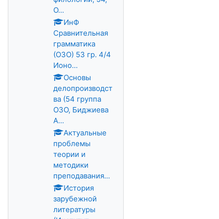
О...
ИнФ
Сравнительная
грамматика
(ОЗО) 53 гр. 4/4
Ионо...
Основы
делопроизводст
ва (54 группа
ОЗО, Биджиева
А...
Актуальные
проблемы
теории и
методики
преподавания...
История
зарубежной
литературы