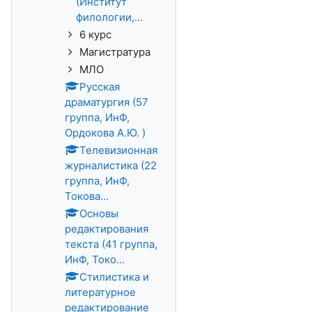
(Институт
филологии,...
6 курс
Магистратура
МЛО
Русская
драматургия (57
группа, ИнФ,
Ордокова А.Ю. )
Телевизионная
журналистика (22
группа, ИнФ,
Токова...
Основы
редактирования
текста (41 группа,
ИнФ, Токо...
Стилистика и
литературное
редактирование