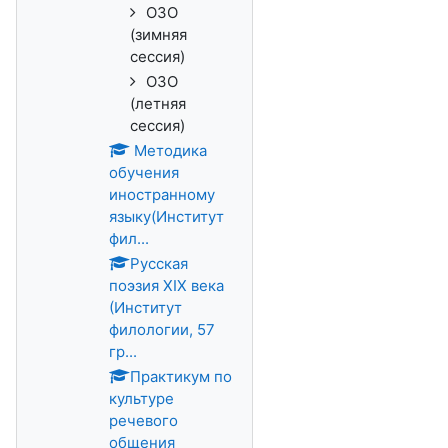
ОЗО
(зимняя
сессия)
ОЗО
(летняя
сессия)
Методика
обучения
иностранному
языку(Институт
фил...
Русская
поэзия XIX века
(Институт
филологии, 57
гр...
Практикум по
культуре
речевого
общения