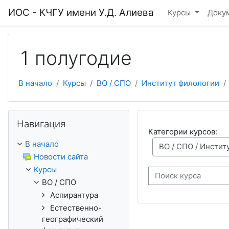
Перейти к основному содержанию
ИОС - КЧГУ имени У.Д. Алиева
Курсы
Доку
1 полугодие
В начало
Курсы
ВО / СПО
Институт филологии
Пропустить Навигация
Навигация
Категории курсов:
В начало
Новости сайта
Курсы
Поиск курса
ВО / СПО
Аспирантура
Естественно-
географический