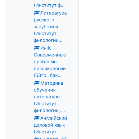
(Институт ф...
Литература
русского
зарубежья
(Институт
филологии,...
ИнФ.
Современные
проблемы
лексикологии
(53гр., бак...
Методика
обучения
литературе
(Институт
филологии, ...
Английский
деловой язык
(Институт
филологии, 54,