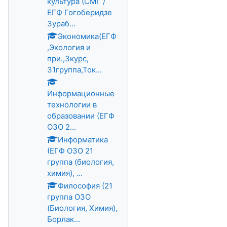
культура (СМГ /
ЕГФ Гогоберидзе
Зураб...
Экономика(ЕГФ
,Экология и
при.,3курс,
31группа,Ток...
Информационные
технологии в
образовании (ЕГФ
ОЗО 2...
Информатика
(ЕГФ ОЗО 21
группа (биология,
химия), ...
Философия (21
группа ОЗО
(Биология, Химия),
Борлак...