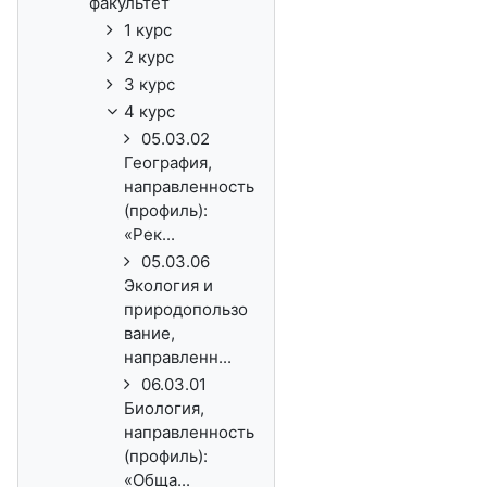
факультет
1 курс
2 курс
3 курс
4 курс
05.03.02
География,
направленность
(профиль):
«Рек...
05.03.06
Экология и
природопользо
вание,
направленн...
06.03.01
Биология,
направленность
(профиль):
«Обща...