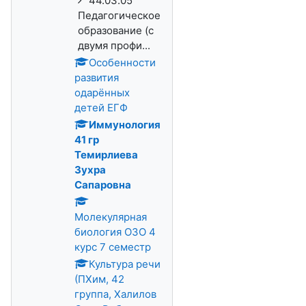
44.03.05
Педагогическое
образование (с
двумя профи...
Особенности
развития
одарённых
детей ЕГФ
Иммунология
41 гр
Темирлиева
Зухра
Сапаровна
Молекулярная
биология ОЗО 4
курс 7 семестр
Культура речи
(ПХим, 42
группа, Халилов