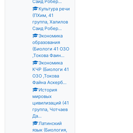
Саид Робер...
Культура речи
(ПХим, 41
группа, Халилов
Саид Робер...
Экономика
образования
(Биологи 41 ОЗО
,Токова Фаин...
Экономика
КЧР (Биологи 41
ОЗО ,Токова
Файна Аскерб...
История
мировых
цивилизаций (41
группа, Чотчаев
Да...
Латинский
язык (Биология,