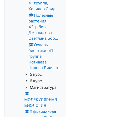
41 группа,
Халилов Саид ...
Полезные
растения
42гр.био
Джанкезова
Светлана Бор...
Основы
биоэтики (41
группа,
Чотчаева
Чолпан Биляло...
5 курс
6 курс
Магистратура
МОЛЕКУЛЯРНАЯ
БИОЛОГИЯ
 Физическая