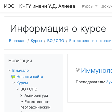
Перейти к основному содержанию
ИОС - КЧГУ имени У.Д. Алиева
Курсы
Доку
Информация о курсе
В начало
Курсы
ВО / СПО
Естественно-географи
Пропустить Навигация
Навигация
Иммуноло
В начало
Новости сайта
Преподаватель:
Зу
Курсы
ВО / СПО
Аспирантура
Естественно-
географический