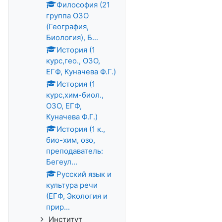
Философия (21
группа ОЗО
(География,
Биология), Б...
История (1
курс,гео., ОЗО,
ЕГФ, Куначева Ф.Г.)
История (1
курс,хим-биол.,
ОЗО, ЕГФ,
Куначева Ф.Г.)
История (1 к.,
био-хим, озо,
преподаватель:
Бегеул...
Русский язык и
культура речи
(ЕГФ, Экология и
прир...
Институт