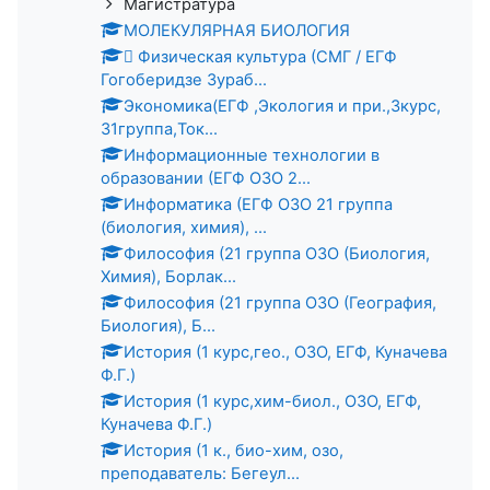
Магистратура
МОЛЕКУЛЯРНАЯ БИОЛОГИЯ
 Физическая культура (СМГ / ЕГФ
Гогоберидзе Зураб...
Экономика(ЕГФ ,Экология и при.,3курс,
31группа,Ток...
Информационные технологии в
образовании (ЕГФ ОЗО 2...
Информатика (ЕГФ ОЗО 21 группа
(биология, химия), ...
Философия (21 группа ОЗО (Биология,
Химия), Борлак...
Философия (21 группа ОЗО (География,
Биология), Б...
История (1 курс,гео., ОЗО, ЕГФ, Куначева
Ф.Г.)
История (1 курс,хим-биол., ОЗО, ЕГФ,
Куначева Ф.Г.)
История (1 к., био-хим, озо,
преподаватель: Бегеул...