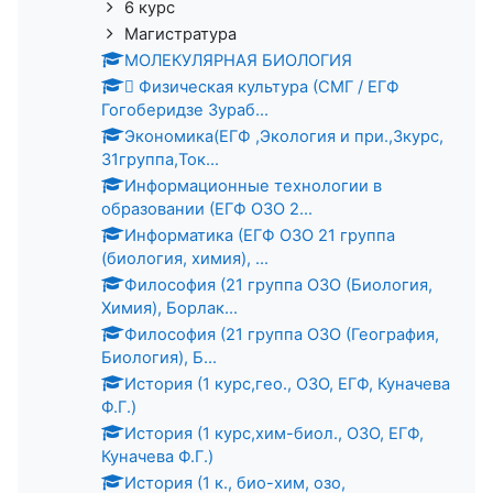
6 курс
Магистратура
МОЛЕКУЛЯРНАЯ БИОЛОГИЯ
 Физическая культура (СМГ / ЕГФ
Гогоберидзе Зураб...
Экономика(ЕГФ ,Экология и при.,3курс,
31группа,Ток...
Информационные технологии в
образовании (ЕГФ ОЗО 2...
Информатика (ЕГФ ОЗО 21 группа
(биология, химия), ...
Философия (21 группа ОЗО (Биология,
Химия), Борлак...
Философия (21 группа ОЗО (География,
Биология), Б...
История (1 курс,гео., ОЗО, ЕГФ, Куначева
Ф.Г.)
История (1 курс,хим-биол., ОЗО, ЕГФ,
Куначева Ф.Г.)
История (1 к., био-хим, озо,