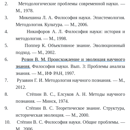
2.
Методологические проблемы современной науки. —
М., 1978.
3.
Микешина Л. А. Философия науки. Эпистемология.
Методология. Культура. — М., 2006.
4.
Никифоров А. Л. Философия науки: история и
методология. — М., 1998.
5.
Поппер К. Объективное знание. Эволюционный
подход. — М., 2002.
6.
Розин В. М. Происхождение и эволюция научного
знания.
Философия науки. Вып. 3: Проблемы анализа
знания. — М., ИФ РАН, 1997.
7.
Рузавин Г. И. Методология научного познания. — М.,
2012.
8.
Стёпин В. С., Елсуков А. Н. Методы научного
познания. — Минск, 1974.
9.
Стёпин
B. C.
Теоретическое знание. Структура,
историческая эволюция. — М., 2000.
10.
Стёпин
B. C.
Философия науки. Общие проблемы. —
М., 2006.