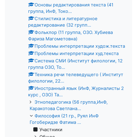
Основы редактирования текста (41
группа, ИнФ, Токо...
Стилистика и литературное
редактирование (32 групп...
Фольклор (11 группа, ОЗО. Хубиева
Фариза Магометовна)
Проблемы интерпретации худож.текста
Проблемы интерпретации худ.текста
Система СМИ (Институт филологии, 12
группа ОЗО, То...
Техника речи телеведущего ( Институт
филологии, 22...
Иностранный язык (ИнФ, Журналисты 2
курс , ОЗО) Та...
Этнопедагогика (56 группа,ИнФ,
Каракотова Светлана...
Философия (21 гр., Руял ИнФ
Гогоберидзе Фатима ...
Участники
Общее