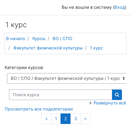
Перейти к основному содержанию
Вы не вошли в систему (
Вход
)
1 курс
В начало
Курсы
ВО / СПО
Факультет физической культуры
1 курс
Категории курсов:
Поиск курса
Поиск
Развернуть всё
Просмотреть все подкатегории
Назад
(текущая)
Далее
«
1
2
3
»