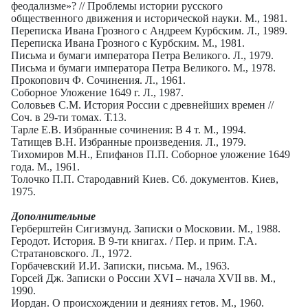
феодализме»? // Проблемы истории русского
общественного движения и исторической науки. М., 1981.
Переписка Ивана Грозного с Андреем Курбским. Л., 1989.
Переписка Ивана Грозного с Курбским. М., 1981.
Письма и бумаги императора Петра Великого. Л., 1979.
Письма и бумаги императора Петра Великого. М., 1978.
Прокопович Ф. Сочинения. Л., 1961.
Соборное Уложение 1649 г. Л., 1987.
Соловьев С.М. История России с древнейших времен //
Соч. в 29-ти томах. Т.13.
Тарле Е.В. Избранные сочинения: В 4 т. М., 1994.
Татищев В.Н. Избранные произведения. Л., 1979.
Тихомиров М.Н., Епифанов П.П. Соборное уложение 1649
года. М., 1961.
Толочко П.П. Стародавний Киев. Сб. документов. Киев,
1975.
Дополнительные
Герберштейн Сигизмунд. Записки о Московии. М., 1988.
Геродот. История. В 9-ти книгах. / Пер. и прим. Г.А.
Стратановского. Л., 1972.
Горбачевский И.И. Записки, письма. М., 1963.
Горсей Дж. Записки о России
XVI
– начала
XVII
вв. М.,
1990.
Иордан. О происхождении и деяниях гетов. М., 1960.