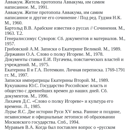
Аввакум. Житель протопопа Аввакума, им самим
написанное. М., 1991.
Аввакум. Житие протопопа Аввакума, им самим
написанное и другие его сочинение / Под ред. Гудзия Н.К.
М., 1960.
Бартольд В.В. Арабские известия о руссах // Сочинения. М.,
1963. Т.2.
Генералиссимус Суворов: Сб. документов и материалов. М.,
1957.
Грибовский А.М. Записки о Екатерине Великой. М., 1989.
Державин О.А. Слово о полку Игореве. М., 1978.
Документы ставки Е.И. Пугачева, повстанческих властей и
учреждений. М., 1975.
Екатерина
II
и Г.А. Потемкин. Личная переписка. 1769-1791
гг. М., 1997.
Записки императрицы Екатерины Второй. М., 1989.
Кукушкина Ю.С. Государство Российское: власть и
общество с древнейших времен до наших дней. Сб.
документов. М., 1996.
Лихачев Д.С. «Слово о полку Игореве» и культура его
времени. Л., 1985.
Лурье Я.С. Две истории Руси
XV
века. Ранние и поздние,
независимые и официальные летописи об образовании
Московского государства. Спб., 1994.
Муравьев В.А. Когда был поставлен вопрос о «русском